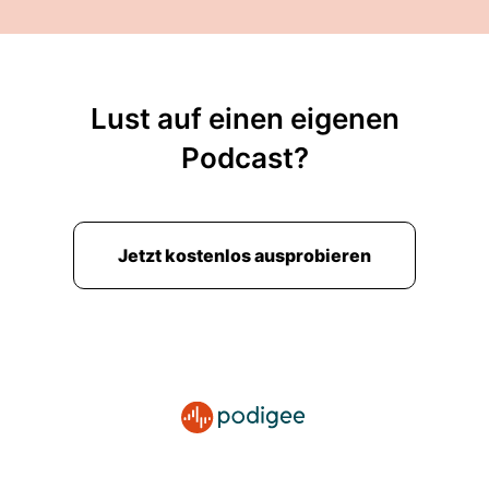
00:02:13: Woher dieses Phänomen kommt?
00:02:14: Wer häufig betroffen ist und welche
Strategien wirklich helfen?
Lust auf einen eigenen
00:02:18: Darüber spreche ich jetzt mit
Podcast?
Professor Dr.
00:02:20: Sonja Rohrmann.
Jetzt kostenlos ausprobieren
00:02:21: Sie ist Professorin für Differenzielle
Psychologie und Psychologische Diagnostik,
Dekanen des Fachbereichs für Psychologie- und
Sportwissenschaften.
00:02:28: Und Leiterin der Arbeitstelle für
Diagnostic und Evaluation an der Goethe
Universität Frankfurt.