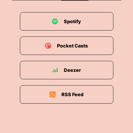
00:01:37: Und ich hab gelernt, Imposta bedeutet
im Englischen zwar so viel wie Hochstapler –
Spotify
gemeint sind damit aber keine Lügner oder
Betrüger, sondern Menschen die trotz echter
Leistung und echtem Können überzeugt sind
eigentlich gar nichts drauf zu haben!
Pocket Casts
00:01:51: Und ich habe gelernt dass es dabei um
weit mehr als um ein Spiel geht, denn das
Deezer
Imposta Phänomen ist ein
Persönlichkeitsmerkmal, das das Leben ganz
schön beeinflussen kann Denn Betroffene
glauben, ihre Umwelt über ihrer eigenen
RSS Feed
Fähigkeiten zu täuschen.
00:02:05: Sie führen ihre Erfolge auf externe
Faktoren wie Glück oder Zufall zurück und sie
haben ständig Angst eines Tages aufzufliegen.