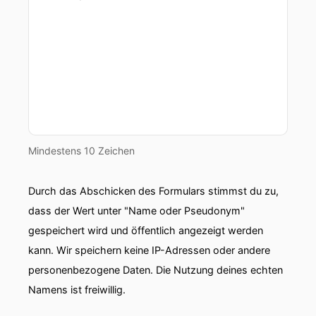
00:00:41: zehn Minuten Alltagswissen
00:00:44: Ein Podcast von
00:00:45: Welt.
00:00:49: Kenn ihr dieses Imposter-Spiel auf
dem Smartphone das man als Gruppe
zusammenspielen kann?
Mindestens 10 Zeichen
00:00:54: Jede Person bekommt da verdeckt
Durch das Abschicken des Formulars stimmst du zu,
auf ihrem Handy eine Rolle.
dass der Wert unter "Name oder Pseudonym"
00:00:57: Entweder du kennst das geheime
gespeichert wird und öffentlich angezeigt werden
Wort zum Beispiel Elefant aus der Kategorie
kann. Wir speichern keine IP-Adressen oder andere
Tiere Oder du bist der Imposter und kennst es
personenbezogene Daten. Die Nutzung deines echten
eben nicht.
Namens ist freiwillig.
00:01:05: Reihum nennt dann jeder einen Begriff,