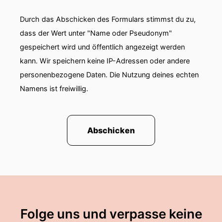
müssen.
Durch das Abschicken des Formulars stimmst du zu,
00:00:59: Der Deutsche Wetterdienst spricht ab
dass der Wert unter "Name oder Pseudonym"
dreißig Grad von einem heißen Tag.
gespeichert wird und öffentlich angezeigt werden
00:01:02: Letztes Jahr gab es davon im Schnitt
kann. Wir speichern keine IP-Adressen oder andere
etwa zwölf Stück, also gemittelt über ganz
personenbezogene Daten. Die Nutzung deines echten
Deutschland und diese Hitze bleibt nicht ohne
Namens ist freiwillig.
Folgen.
00:01:11: Laut Schätzungen des Robert-Koch-
Instituts gab es im vergangenen Sommer etwa
Abschicken
drei tausend hitzebedingte Todesfälle – das ist
wie ich finde eine ernstzunehmende Zahl!
00:01:20: Was kann man also tun, um sich an
solchen Tagen zu schützen?
00:01:24: Woran merkt man dass der Körper an
Folge uns und verpasse keine
seine Grenzen kommt und welche Warnzeichen