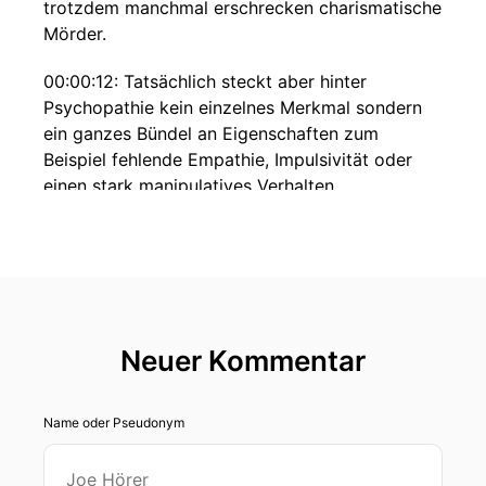
trotzdem manchmal erschrecken charismatische
Mörder.
00:00:12: Tatsächlich steckt aber hinter
Psychopathie kein einzelnes Merkmal sondern
ein ganzes Bündel an Eigenschaften zum
Beispiel fehlende Empathie, Impulsivität oder
einen stark manipulatives Verhalten.
00:00:24: Ich frage mich Ticken also
Psychopathen von Grund auf Anders und lässt
sich das in unserem Gehirn erkennen?
00:00:30: Darüber sprechen wir in dieser Folge.
Neuer Kommentar
00:00:32: Und danach tauchen wir ab – im
wahrsten Sinne des Wortes, denn wir klären
Name oder Pseudonym
auch warum es mehr mit zunehmender Tiefe
immer dunkler wird!