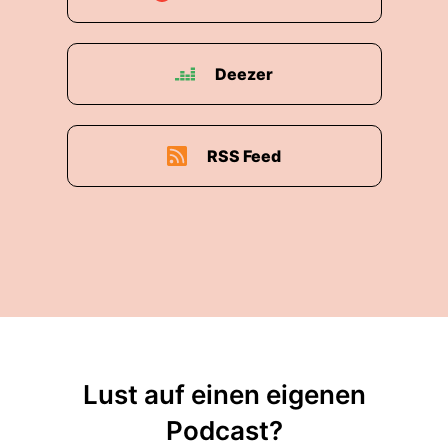
Skindpicking und Trichotillomanie.
00:02:03: Warum ist das mehr als nur eine
schlechte Angewohnheit?
Deezer
00:02:06: Es gibt verschiedene körperbezogene
repetitive Verhaltensweisen.
RSS Feed
00:02:09: Dazu gehört das Haar-Zupfen, also
das Kernsymptom der Trichotelomanie,
Skinpacking des bearbeitenden Haut und so
weiter.
00:02:15: Genau kennt man alles ein bisschen
aus einem normalen Alltag mal irgendwas
aufzukratzen oder mal irgendwie bei Haare weg
zu zupfen.
Lust auf einen eigenen
00:02:23: aber es gibt eben durchaus Personen
Podcast?
bei denen das zur Belastung wird und wo dieses