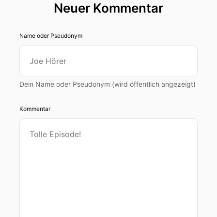
Neuer Kommentar
vor dem Supermarktregal gemacht hat.
00:00:34: Woran erkennt man denn eigentlich
Name oder Pseudonym
gutes Olivenöl?
00:00:37: Ich
00:00:37: bin Fiona Wink, herzlich willkommen
Dein Name oder Pseudonym (wird öffentlich angezeigt)
bei einer neuen Folge von Aha und ich freue
mich, dass ihr wieder dabei seid!
Kommentar
00:00:53: Skindpicking und Trichotelomanie
gehören zu den sogenannten körperbezogenen
repetitiven Verhaltensstörungen.
00:00:59: Das klingt vielleicht erstmal
kompliziert, beschreibt aber einfach nur
verhaltensweisen die sich immer wiederholen –
zum Beispiel das ständige Bearbeiten der Haut