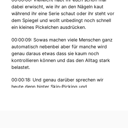
dabei erwischt, wie ihr an den Nägeln kaut
während ihr eine Serie schaut oder ihr steht vor
dem Spiegel und wollt unbedingt noch schnell
ein kleines Pickelchen ausdrücken.
00:00:09: Sowas machen viele Menschen ganz
automatisch nebenbei aber für manche wird
genau daraus etwas dass sie kaum noch
kontrollieren können und das den Alltag stark
belastet.
00:00:18: Und genau darüber sprechen wir
heute denn hinter Skin-Picking und
Trichotelomanie stecken ernstzunehmende
psychische Erkrankungen die oft mit viel Scham,
Schuldgefühlen.
00:00:26: Und danach geht es um eine Frage,
die viele von euch vielleicht schon mal ratlos