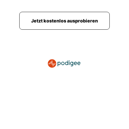
Verhalten auch einfach sehr übermäßig auftritt
und dann nicht mehr kontrolliert werden kann.
Jetzt kostenlos ausprobieren
00:02:32: Sie haben es jetzt gerade schon
gesagt, es tritt in vielen verschiedenen Formen
auf.
00:02:35: Man kennt das ja vielleicht auch aus
dem eigenen Umfeld beim Nägelkauen oder so...
Oder ja wenn man einmal an einem Pickel
rumdrückt aber ab wann wird denn dann daraus
wirklich eine ernstzunehmende psychische
Belastung?
00:02:45: Ab wann kippt
00:02:46: das?!
00:02:47: Genau, es gibt also wesentlichen drei