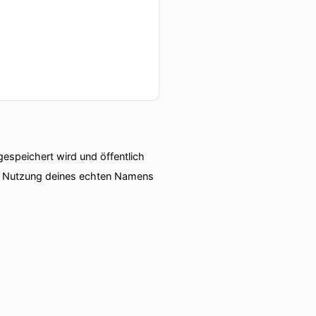
chwerpunkte – Das
speichert wird und öffentlich
ie Nutzung deines echten Namens
lichen Verhaltens
 Autopilot abläuft.
 Beispiel dann wenn