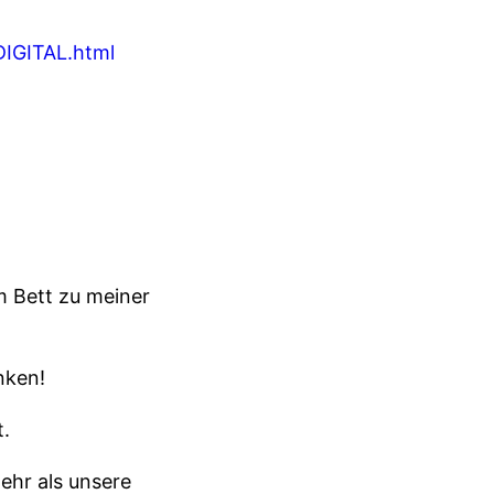
DIGITAL.html
m Bett zu meiner
nken!
t.
ehr als unsere