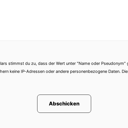
 an.
also mentale Routinen sind einer seiner Forschungss
glisch geführt.
s Baas for Planken.
ars stimmst du zu, dass der Wert unter "Name oder Pseudonym" ge
o be here.
chern keine IP-Adressen oder andere personenbezogene Daten. D
en wir unsere Willenskraft?
as, weil ich gerne wissen würde wie viel unser des täg
ktiver Entscheidungsfindung ist und wieviel einfach im
Abschicken
n unsere Willenskraft massiv Und das sieht man zum
tze machen.