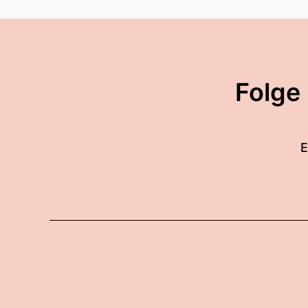
00:02:07: Wenn es um Ding
Neujahs-Vorsätze schon se
00:02:16: runter
Folge
00:02:17: Und der Grund da
00:02:23: Wir unterschätz
E
ausführen reguliert was wi
00:02:32: Wir Unterschätze
00:02:38: Also wie hoch is
00:02:41: Was würdest du
00:02:42: oder andersrum 