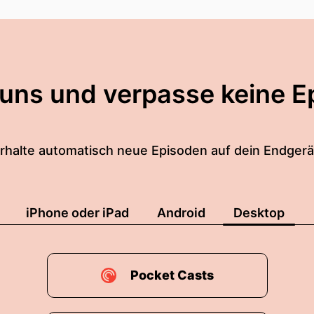
e geht die wir regelmäßig tun, unsere Gewohnheite
hr früh in Januar den Bach
 uns und verpasse keine E
für ist, wir überschätzen wie sehr wir alles unter Kon
en aber, wie sehr der Kontext in dem wir normalerw
rhalte automatisch neue Episoden auf dein Endgerä
r tun.
n also die Kraft von Kontextreizen – wie wir das ne
iPhone oder iPad
Android
Desktop
t der Anteil aktiver Entscheidungen?
 sagen?
Pocket Casts
wie viel ist Gewohnheit?