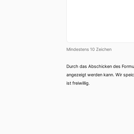
von der University of Bath
00:01:28: Mental Habits, 
Gespräch haben wir auf En
00:01:37: My guest today i
Mindestens 10 Zeichen
00:01:39: Hello, Sophie!
Durch das Abschicken des Formul
00:01:42: I'm very happy t
angezeigt werden kann. Wir spei
ist freiwillig.
00:01:45: Baas, überschätz
00:01:48: Ich frage dich d
tatsächlich das Ergebnis a
00:02:00: Wir überschätze
Menschen Neujahrs Vorsä